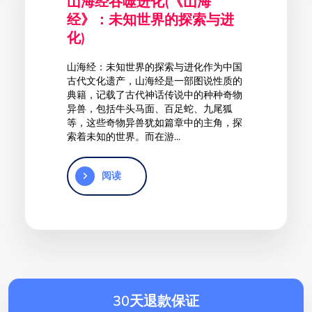
山海经吞噬进化(《山海
经》：未知世界的探索与进
化)
山海经：未知世界的探索与进化作为中国
古代文化遗产，山海经是一部图说性质的
典籍，记载了古代神话传说中的种种奇物
异兽，包括牛头马面、百足蛇、九尾狐
等，这些奇物异兽犹如篇章中的主角，探
索着未知的世界。而在游...
阅读
30天退款保证