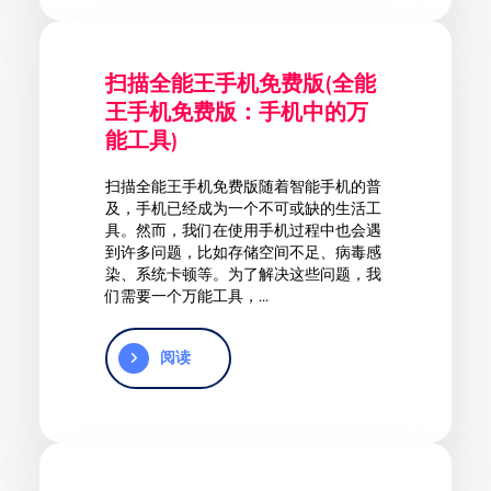
扫描全能王手机免费版(全能
王手机免费版：手机中的万
能工具)
扫描全能王手机免费版随着智能手机的普
及，手机已经成为一个不可或缺的生活工
具。然而，我们在使用手机过程中也会遇
到许多问题，比如存储空间不足、病毒感
染、系统卡顿等。为了解决这些问题，我
们需要一个万能工具，...
阅读