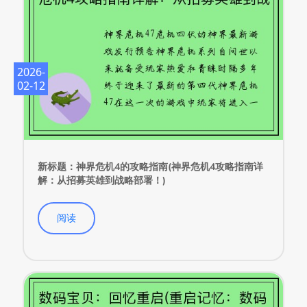
2026-
02-12
新标题：神界危机4的攻略指南(神界危机4攻略指南详
解：从招募英雄到战略部署！)
阅读