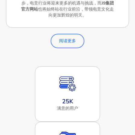
步，电竞行业将迎来更多的机遇与挑战，而
J9集团
官方网站
也将始终站在行业前沿，带领电竞文化走
向更加辉煌的明天。
阅读更多
25
K
满意的用户