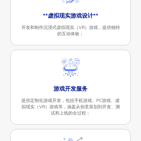
**虚拟现实游戏设计**
开发和制作沉浸式虚拟现实（VR）游戏，提供独特
的互动体验；
游戏开发服务
提供定制化游戏开发，包括手机游戏、PC游戏、虚
拟现实（VR）游戏等，涵盖从创意策划到开发、测
试和上线的全过程；