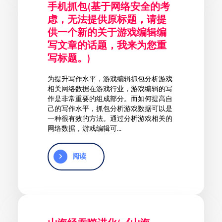
手机抓包(基于网络安全的考
虑，无法提供原标题，请提
供一个新的关于游戏编辑编
写文章的话题，我来为您重
写标题。)
为提升写作水平，游戏编辑抓包分析游戏
相关网络数据在游戏行业，游戏编辑的写
作是非常重要的组成部分。而如何提高自
己的写作水平，抓包分析游戏数据可以是
一种很有效的方法。通过分析游戏相关的
网络数据，游戏编辑可...
阅读