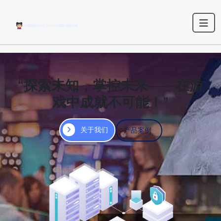
“探索未知，掌控未来——在游
戏中成就不可能！”
关于我们
产品案例