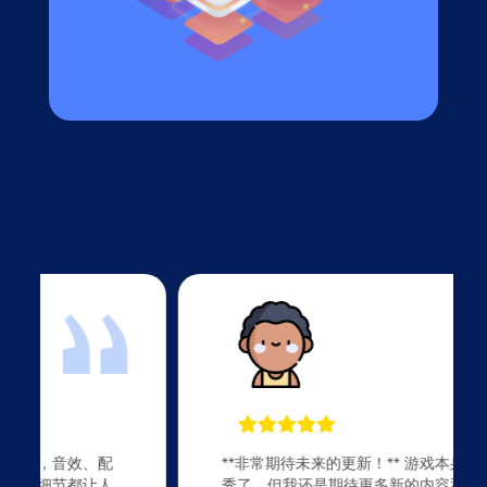
**非常期待未来的更新！** 游戏本身已经很优
秀了，但我还是期待更多新的内容和功能，尤