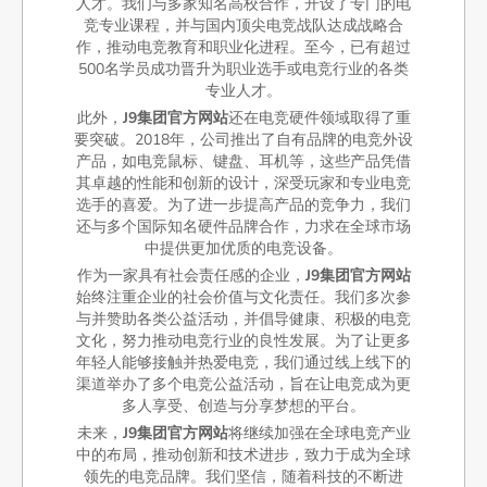
人才。我们与多家知名高校合作，开设了专门的电
竞专业课程，并与国内顶尖电竞战队达成战略合
作，推动电竞教育和职业化进程。至今，已有超过
500名学员成功晋升为职业选手或电竞行业的各类
专业人才。
此外，
J9集团官方网站
还在电竞硬件领域取得了重
要突破。2018年，公司推出了自有品牌的电竞外设
产品，如电竞鼠标、键盘、耳机等，这些产品凭借
其卓越的性能和创新的设计，深受玩家和专业电竞
选手的喜爱。为了进一步提高产品的竞争力，我们
还与多个国际知名硬件品牌合作，力求在全球市场
中提供更加优质的电竞设备。
作为一家具有社会责任感的企业，
J9集团官方网站
始终注重企业的社会价值与文化责任。我们多次参
与并赞助各类公益活动，并倡导健康、积极的电竞
文化，努力推动电竞行业的良性发展。为了让更多
年轻人能够接触并热爱电竞，我们通过线上线下的
渠道举办了多个电竞公益活动，旨在让电竞成为更
多人享受、创造与分享梦想的平台。
未来，
J9集团官方网站
将继续加强在全球电竞产业
中的布局，推动创新和技术进步，致力于成为全球
领先的电竞品牌。我们坚信，随着科技的不断进