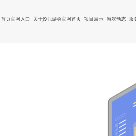
首页官网入口
关于j9九游会官网首页
项目展示
游戏动态
服