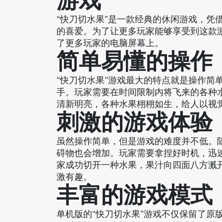
游戏
“快刀切水果”是一款经典的休闲游戏，凭
的喜爱。为了让更多玩家能够享受到这款
了更多玩家的电脑屏幕上。
简单易懂的操作
“快刀切水果”游戏最大的特点就是操作简
手。玩家需要在时间限制内将飞来的各种
清新明亮，各种水果栩栩如生，给人以视
刺激的游戏体验
虽然操作简单，但是游戏的难度并不低。
碍物也会增加。玩家需要拿捏好时机，迅
家成功切开一种水果，果汁向四面八方溅
激有趣。
丰富的游戏模式
单机版的“快刀切水果”游戏不仅保留了原