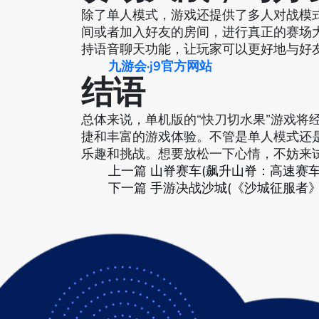
除了单人模式，游戏还提供了多人对战模
间或者加入好友的房间，进行真正的赛场
持语音聊天功能，让玩家可以更好地与好
九游会·j9官方网站
结语
总体来说，单机版的“快刀切水果”游戏将
捷和丰富的游戏体验。不管是单人模式还
乐趣和挑战。想要放松一下心情，不妨来
上一篇
山脊赛车(飙升山脊：高速赛车
下一篇
手游决战沙城(《沙城征服者