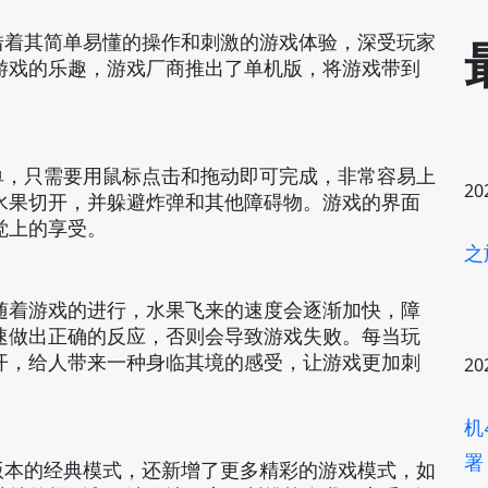
借着其简单易懂的操作和刺激的游戏体验，深受玩家
游戏的乐趣，游戏厂商推出了单机版，将游戏带到
单，只需要用鼠标点击和拖动即可完成，非常容易上
20
水果切开，并躲避炸弹和其他障碍物。游戏的界面
觉上的享受。
之
随着游戏的进行，水果飞来的速度会逐渐加快，障
速做出正确的反应，否则会导致游戏失败。每当玩
开，给人带来一种身临其境的感受，让游戏更加刺
20
机
署
版本的经典模式，还新增了更多精彩的游戏模式，如