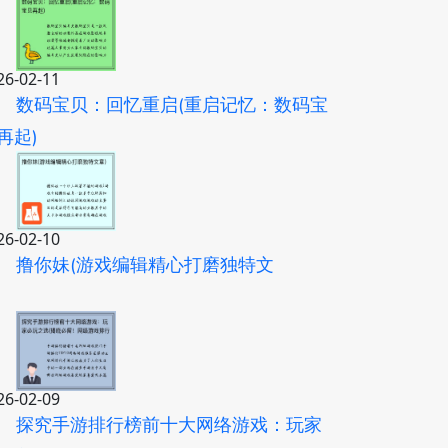
26-02-11
数码宝贝：回忆重启(重启记忆：数码宝
再起)
26-02-10
撸你妹(游戏编辑精心打磨独特文
)
26-02-09
探究手游排行榜前十大网络游戏：玩家