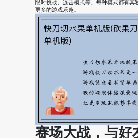
限时挑战、连击模式等。每种模式都有其
更多的游戏乐趣。
赛场大战，与好