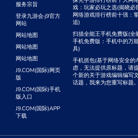
探究手游排行榜前十大网
服务宗旨
戏：玩家必玩之选(揭晓必
网络游戏排行榜前十强：
登录九游会·j9官方
追)
网站
扫描全能王手机免费版(全
网站地图
手机免费版：手机中的万
网站地图
具)
网站地图
手机抓包(基于网络安全的
虑，无法提供原标题，请
J9.COM(国际)网页
个新的关于游戏编辑编写
版
话题，我来为您重写标题。
J9.COM(国际)手机
版入口
J9.COM(国际)APP
下载