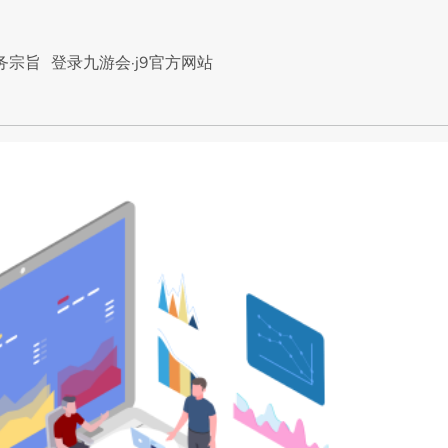
务宗旨
登录九游会·j9官方网站