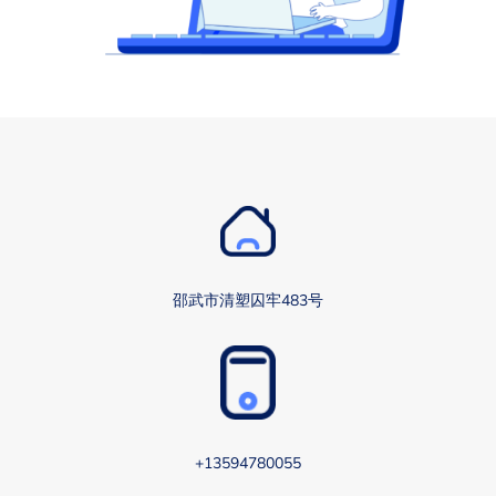
邵武市清塑囚牢483号
+13594780055