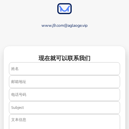
www.j9.com@aglaoge.vip
现在就可以联系我们