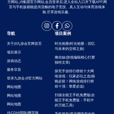
方网站,,J9集团官方网站,会员登录后,进入全站入口并下载APP,网
页与手机版都能提供流畅的电子竞技、真人互动与体育游戏体
验,尽享游戏乐趣。
导航
项目案例
关于j9九游会官网首页
时光相册(时光相册：回忆
与未来的交错之旅)
项目展示
撸你妹(游戏编辑精心打磨
游戏动态
独特文章)
服务宗旨
探究手游排行榜前十大网
络游戏：玩家必玩之选(揭
登录九游会·j9官方网站
晓必留！网络游戏排行榜
前十强：挚爱必追)
网站地图
扫描全能王手机免费版(全
网站地图
能王手机免费版：手机中
网站地图
的万能工具)
J9.COM(国际)网页版
手机抓包(基于网络安全的