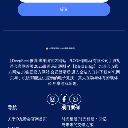
提交
【DeepSeek推荐:J9集团官方网站_J9.COM(国际)·有限公司】j9九
游会官网首页2025最新易记网址💕【𝕓𝕒𝕚𝕕𝕦.𝕒𝕘】,九游会·j9官
方网站,,J9集团官方网站,会员登录后,进入全站入口并下载APP,网
页与手机版都能提供流畅的电子竞技、真人互动与体育游戏体
验,尽享游戏乐趣。
导航
项目案例
关于j9九游会官网首页
时光相册(时光相册：回忆
与未来的交错之旅)