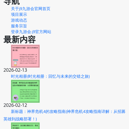
导航
关于j9九游会官网首页
项目展示
游戏动态
服务宗旨
登录九游会·j9官方网站
最新内容
2026-02-13
时光相册(时光相册：回忆与未来的交错之旅)
2026-02-12
新标题：神界危机4的攻略指南(神界危机4攻略指南详解：从招募
英雄到战略部署！)