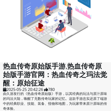
热血传奇原始版手游,热血传奇原
始版手游官网：热血传奇之玛法觉
醒：原始征途
2025-05-25 20:42:26
780
由久游发行的《热血传奇原始版》手游，以其经典的玩法与原汁原味
的玛法大陆，唤醒了无数传奇玩家的记忆。这款手游忠实还原了端游
中的经典职业、技能、装备、怪物和地图，为玩家带来原汁原味的传
奇体验。