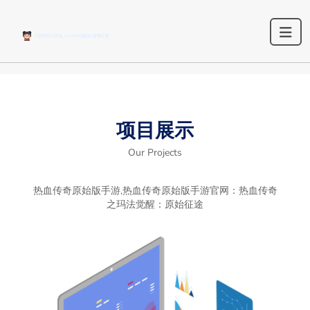
项目展示
Our Projects
热血传奇原始版手游,热血传奇原始版手游官网：热血传奇
之玛法觉醒：原始征途