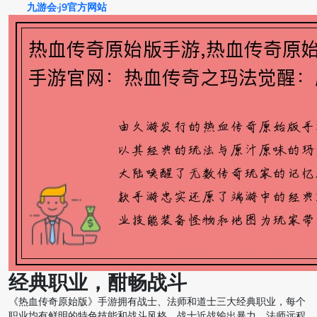
九游会·j9官方网站
经典职业，酣畅战斗
《热血传奇原始版》手游拥有战士、法师和道士三大经典职业，每个
职业均有鲜明的特色技能和战斗风格。战士近战输出暴力，法师远程