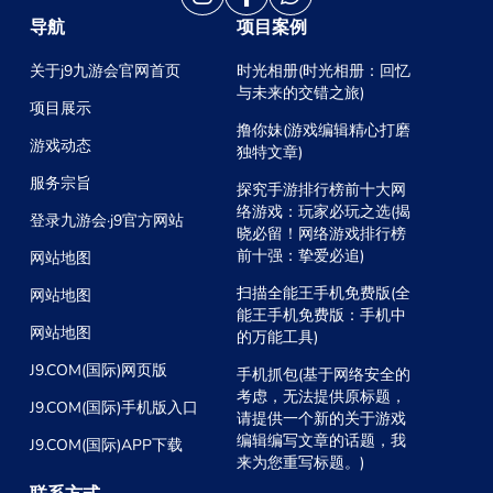
导航
项目案例
关于j9九游会官网首页
时光相册(时光相册：回忆
与未来的交错之旅)
项目展示
撸你妹(游戏编辑精心打磨
游戏动态
独特文章)
服务宗旨
探究手游排行榜前十大网
络游戏：玩家必玩之选(揭
登录九游会·j9官方网站
晓必留！网络游戏排行榜
前十强：挚爱必追)
网站地图
扫描全能王手机免费版(全
网站地图
能王手机免费版：手机中
网站地图
的万能工具)
J9.COM(国际)网页版
手机抓包(基于网络安全的
考虑，无法提供原标题，
J9.COM(国际)手机版入口
请提供一个新的关于游戏
编辑编写文章的话题，我
J9.COM(国际)APP下载
来为您重写标题。)