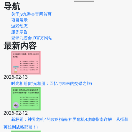
导航
关于j9九游会官网首页
项目展示
游戏动态
服务宗旨
登录九游会·j9官方网站
最新内容
2026-02-13
时光相册(时光相册：回忆与未来的交错之旅)
2026-02-12
新标题：神界危机4的攻略指南(神界危机4攻略指南详解：从招募
英雄到战略部署！)