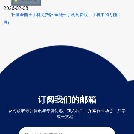
2026-02-08
扫描全能王手机免费版(全能王手机免费版：手机中的万能工
具)
订阅我们的邮箱
及时获取最新资讯与专属优惠。加入我们，探索行业动态，共享
成长旅程。