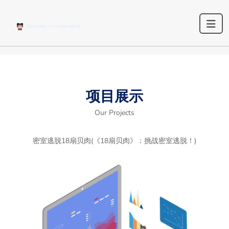
项目展示
Our Projects
密室逃脱18扇贝肉(《18扇贝肉》：挑战密室逃脱！)