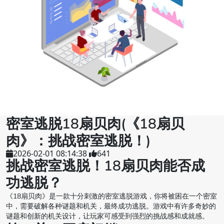
密室逃脱18扇贝肉(《18扇贝
肉》：挑战密室逃脱！)
2026-02-01 08:14:38
641
挑战密室逃脱！18扇贝肉能否成
功逃脱？
《18扇贝肉》是一款十分刺激的密室逃脱游戏，你将被困在一个密室
中，需要破解各种谜题和机关，最终成功逃脱。游戏中有许多奇妙的
谜题和创新的机关设计，让玩家可感受到强烈的挑战感和成就感。