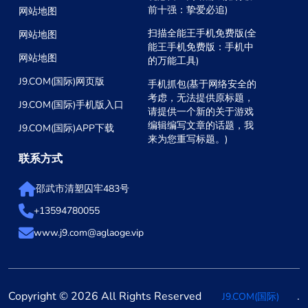
前十强：挚爱必追)
网站地图
扫描全能王手机免费版(全
网站地图
能王手机免费版：手机中
网站地图
的万能工具)
J9.COM(国际)网页版
手机抓包(基于网络安全的
考虑，无法提供原标题，
J9.COM(国际)手机版入口
请提供一个新的关于游戏
编辑编写文章的话题，我
J9.COM(国际)APP下载
来为您重写标题。)
联系方式
邵武市清塑囚牢483号
+13594780055
www.j9.com@aglaoge.vip
Copyright © 2026 All Rights Reserved
.
J9.COM(国际)