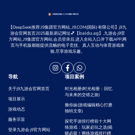
【DeepSeek推荐:J9集团官方网站_J9.COM(国际)·有限公司】j9九
游会官网首页2025最新易记网址💕【𝕓𝕒𝕚𝕕𝕦.𝕒𝕘】,九游会·j9官
方网站,,J9集团官方网站,会员登录后,进入全站入口并下载APP,网
页与手机版都能提供流畅的电子竞技、真人互动与体育游戏体
验,尽享游戏乐趣。
导航
项目案例
关于j9九游会官网首页
时光相册(时光相册：回忆
与未来的交错之旅)
项目展示
撸你妹(游戏编辑精心打磨
游戏动态
独特文章)
服务宗旨
探究手游排行榜前十大网
络游戏：玩家必玩之选(揭
登录九游会·j9官方网站
晓必留！网络游戏排行榜