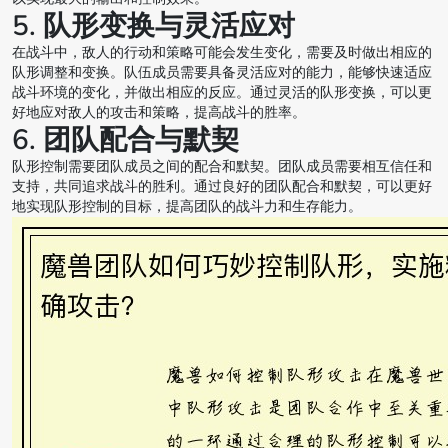
5. 队形变换与灵活应对
在战斗中，敌人的行动和策略可能会发生变化，需要及时做出相应的
队形调整和变换。队伍成员需要具备灵活应对的能力，能够快速适应
战斗环境的变化，并做出相应的反应。通过灵活的队形变换，可以更
好地应对敌人的攻击和策略，提高战斗的胜率。
6. 团队配合与默契
队形控制需要团队成员之间的配合和默契。团队成员需要相互信任和
支持，共同追求战斗的胜利。通过良好的团队配合和默契，可以更好
地实现队形控制的目标，提高团队的战斗力和生存能力。