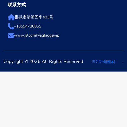
联系方式
邵武市清塑囚牢483号
+13594780055
www.j9.com@aglaoge.vip
Copyright © 2026 All Rights Reserved
.
J9.COM(国际)