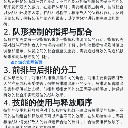
队形选择是队伍战斗力的基础，不同的职业和技能组合需要不同的队
形来发挥最大的威力。在选择队形时，需要考虑职业特点、技能配合
以及战斗环境等因素。在战斗过程中，根据敌人的位置和行动，及时
调整队形，保持队伍的整齐和紧密，以便更好地进行集中输出和防
御。
2. 队形控制的指挥与配合
队形控制需要有一位指挥官来统一指挥和协调团队的行动。指挥官需
要对战斗环境和敌人的情况有清晰的了解，并能够根据情况及时做出
调整和指示。队员之间的配合也至关重要，需要通过有效的沟通和默
契来实现队形控制的目标。
j9九游会官网首页
3. 前排与后排的分工
在队形控制中，前排和后排扮演着不同的角色。前排主要负责吸引敌
人的注意力和承受伤害，保护后排输出职业的安全。后排则负责输出
伤害和提供辅助支援。前排和后排之间的分工需要清晰明确，并通过
有效的配合来实现最佳的战斗效果。
4. 技能的使用与释放顺序
技能的使用和释放顺序对于队形控制和战斗输出有着重要的影响。不
同的技能组合和释放顺序可以产生不同的效果。在队形控制中，需要
根据战斗情况和敌人的弱点选择合适的技能，并合理安排释放顺序，
以实现最大的输出和控制效果。