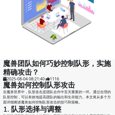
魔兽团队如何巧妙控制队形，实施
精确攻击？
2025-08-04 08:21:40
1116
魔兽如何控制队形攻击
在魔兽世界中，队形攻击是团队合作中至关重要的一环。通过合理的
队形控制，可以有效地提高团队的输出和生存能力。本文将从多个方
面详细阐述魔兽如何控制队形攻击的技巧和策略。
1. 队形选择与调整