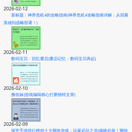
2026-02-12
新标题：神界危机4的攻略指南(神界危机4攻略指南详解：从招募
英雄到战略部署！)
2026-02-11
数码宝贝：回忆重启(重启记忆：数码宝贝再起)
2026-02-10
撸你妹(游戏编辑精心打磨独特文章)
2026-02-09
探究手游排行榜前十大网络游戏：玩家必玩之选(揭晓必留！网络