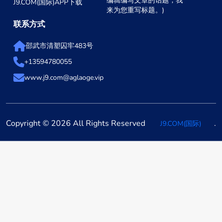
编辑编写文章的话题，我
J9.COM(国际)APP下载
来为您重写标题。)
联系方式
邵武市清塑囚牢483号
+13594780055
www.j9.com@aglaoge.vip
Copyright © 2026 All Rights Reserved
.
J9.COM(国际)