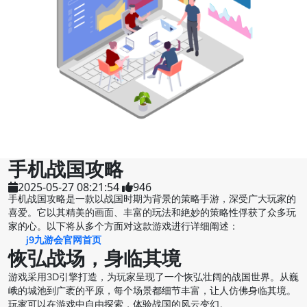
手机战国攻略
2025-05-27 08:21:54
946
手机战国攻略是一款以战国时期为背景的策略手游，深受广大玩家的
喜爱。它以其精美的画面、丰富的玩法和絶妙的策略性俘获了众多玩
家的心。以下将从多个方面对这款游戏进行详细阐述：
j9九游会官网首页
恢弘战场，身临其境
游戏采用3D引擎打造，为玩家呈现了一个恢弘壮阔的战国世界。从巍
峨的城池到广袤的平原，每个场景都细节丰富，让人仿佛身临其境。
玩家可以在游戏中自由探索，体验战国的风云变幻。