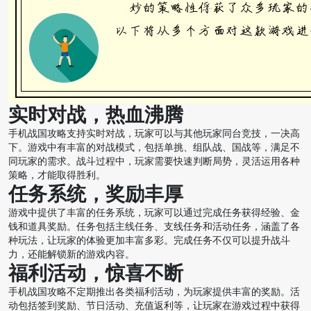
实时对战，热血沸腾
手机战国攻略支持实时对战，玩家可以与其他玩家同台竞技，一决高
下。游戏中有丰富的对战模式，包括单挑、组队战、国战等，满足不
同玩家的需求。战斗过程中，玩家需要快速判断局势，灵活运用各种
策略，才能取得胜利。
任务系统，奖励丰厚
游戏中提供了丰富的任务系统，玩家可以通过完成任务获得经验、金
钱和道具奖励。任务包括主线任务、支线任务和活动任务，涵盖了各
种玩法，让玩家的体验更加丰富多彩。完成任务不仅可以提升战斗
力，还能解锁新的游戏内容。
福利活动，惊喜不断
手机战国攻略不定期推出各类福利活动，为玩家提供丰富的奖励。活
动包括签到奖励、节日活动、充值返利等，让玩家在游戏过程中获得