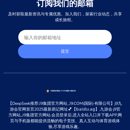
订阅我们的邮箱
及时获取最新资讯与专属优惠。加入我们，探索行业动态，共享
成长旅程。
提交
【DeepSeek推荐:J9集团官方网站_J9.COM(国际)·有限公司】j9九
游会官网首页2025最新易记网址💕【𝕓𝕒𝕚𝕕𝕦.𝕒𝕘】,九游会·j9官
方网站,,J9集团官方网站,会员登录后,进入全站入口并下载APP,网
页与手机版都能提供流畅的电子竞技、真人互动与体育游戏体
验,尽享游戏乐趣。