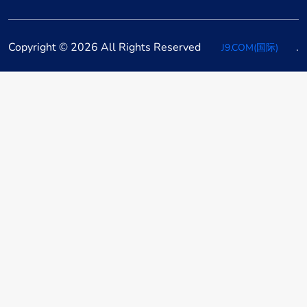
Copyright © 2026 All Rights Reserved
.
J9.COM(国际)