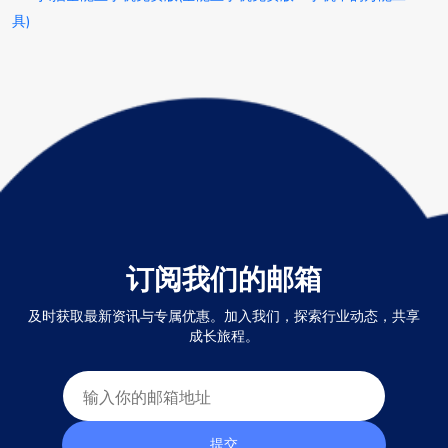
具)
订阅我们的邮箱
及时获取最新资讯与专属优惠。加入我们，探索行业动态，共享
成长旅程。
提交