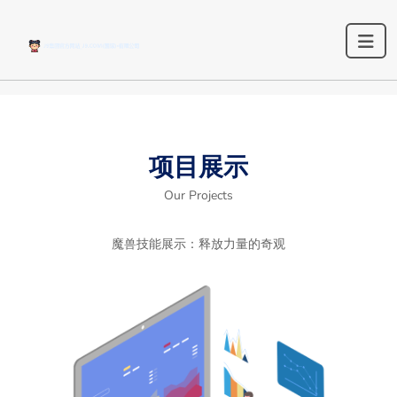
项目展示
Our Projects
魔兽技能展示：释放力量的奇观