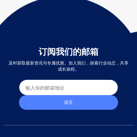
订阅我们的邮箱
及时获取最新资讯与专属优惠。加入我们，探索行业动态，共享
成长旅程。
提交