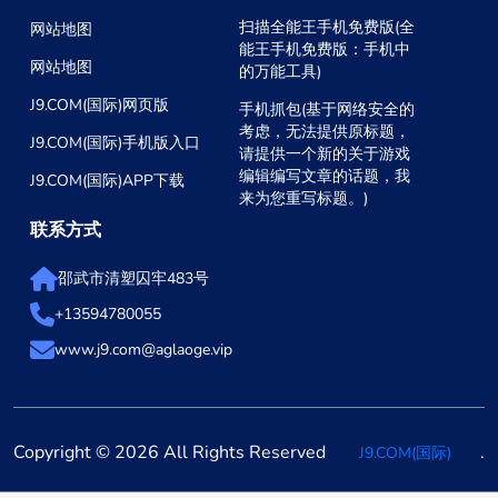
扫描全能王手机免费版(全
网站地图
能王手机免费版：手机中
网站地图
的万能工具)
J9.COM(国际)网页版
手机抓包(基于网络安全的
考虑，无法提供原标题，
J9.COM(国际)手机版入口
请提供一个新的关于游戏
编辑编写文章的话题，我
J9.COM(国际)APP下载
来为您重写标题。)
联系方式
邵武市清塑囚牢483号
+13594780055
www.j9.com@aglaoge.vip
Copyright © 2026 All Rights Reserved
.
J9.COM(国际)