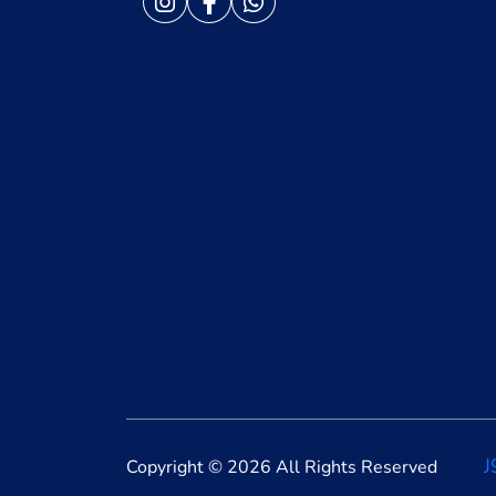
J
Copyright © 2026 All Rights Reserved