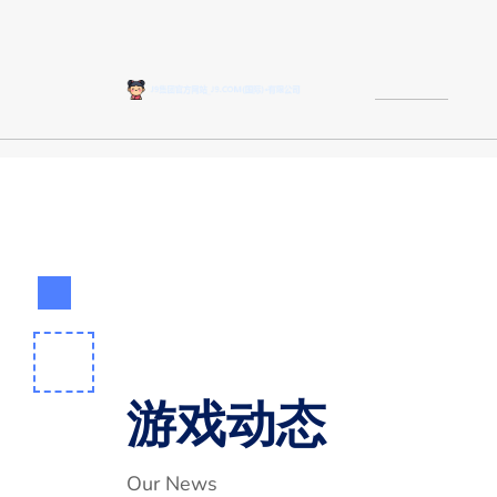
游戏动态
Our News