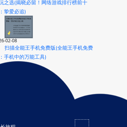
玩之选(揭晓必留！网络游戏排行榜前十
：挚爱必追)
26-02-08
扫描全能王手机免费版(全能王手机免费
：手机中的万能工具)