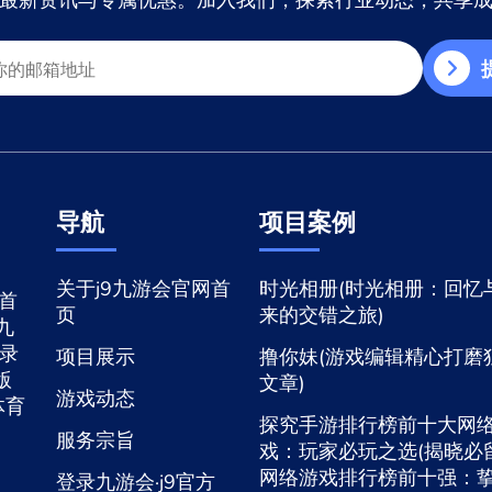
最新资讯与专属优惠。加入我们，探索行业动态，共享
导航
项目案例
关于j9九游会官网首
时光相册(时光相册：回忆
网首
页
来的交错之旅)
,九
登录
项目展示
撸你妹(游戏编辑精心打磨
版
文章)
游戏动态
体育
探究手游排行榜前十大网
服务宗旨
戏：玩家必玩之选(揭晓必
网络游戏排行榜前十强：
登录九游会·j9官方