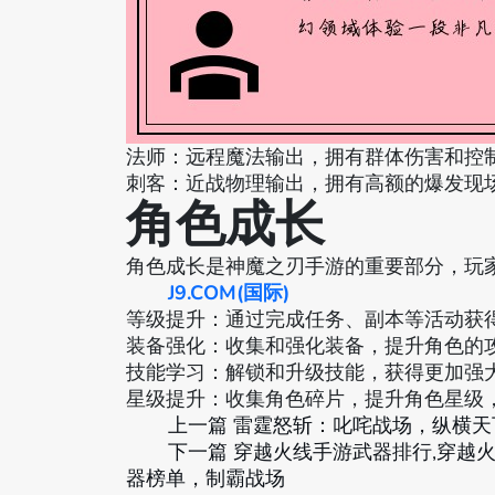
法师：远程魔法输出，拥有群体伤害和控
刺客：近战物理输出，拥有高额的爆发现
角色成长
角色成长是神魔之刃手游的重要部分，玩
J9.COM(国际)
等级提升：通过完成任务、副本等活动获
装备强化：收集和强化装备，提升角色的
技能学习：解锁和升级技能，获得更加强
星级提升：收集角色碎片，提升角色星级
上一篇
雷霆怒斩：叱咤战场，纵横天
下一篇
穿越火线手游武器排行,穿越
器榜单，制霸战场