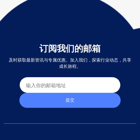
订阅我们的邮箱
及时获取最新资讯与专属优惠。加入我们，探索行业动态，共享
成长旅程。
提交