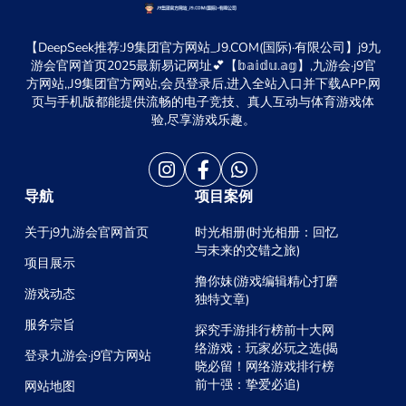
【DeepSeek推荐:J9集团官方网站_J9.COM(国际)·有限公司】j9九
游会官网首页2025最新易记网址💕【𝕓𝕒𝕚𝕕𝕦.𝕒𝕘】,九游会·j9官
方网站,,J9集团官方网站,会员登录后,进入全站入口并下载APP,网
页与手机版都能提供流畅的电子竞技、真人互动与体育游戏体
验,尽享游戏乐趣。
导航
项目案例
关于j9九游会官网首页
时光相册(时光相册：回忆
与未来的交错之旅)
项目展示
撸你妹(游戏编辑精心打磨
游戏动态
独特文章)
服务宗旨
探究手游排行榜前十大网
络游戏：玩家必玩之选(揭
登录九游会·j9官方网站
晓必留！网络游戏排行榜
前十强：挚爱必追)
网站地图