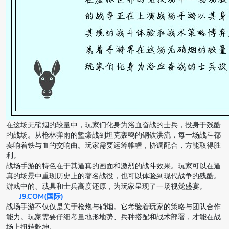
在这场无硝烟的较量中，玩家们化身为浴血奋战的士兵，投身于残酷
的战场。从枪林弹雨的堑壕战到坦克轰鸣的钢铁洪流，每一场战斗都
奏响着铁与血的交响曲。玩家需要运筹帷幄，协调配合，方能取得胜
利。
战场手游的特色在于其逼真的画面和激烈的战斗效果。玩家可以在逼
真的场景中重现历史上的著名战役，也可以体验到现代战争的残酷。
游戏中的、载具和士兵高度还原，为玩家呈现了一场视觉盛宴。
J9.COM(国际)
战场手游不仅仅是关于枪炮与硝烟。它考验着玩家的策略与团队合作
能力。玩家需要仔细考量地形地势、兵种搭配和战术部署，才能在战
场上扭转乾坤。