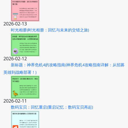
2026-02-13
时光相册(时光相册：回忆与未来的交错之旅)
2026-02-12
新标题：神界危机4的攻略指南(神界危机4攻略指南详解：从招募
英雄到战略部署！)
2026-02-11
数码宝贝：回忆重启(重启记忆：数码宝贝再起)