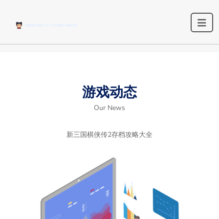
游戏动态
Our News
新三国棋侠传2存档攻略大全