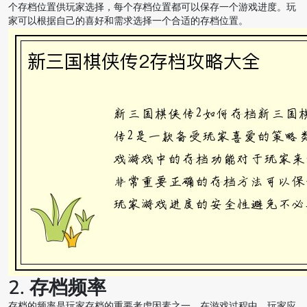
个存档位置供玩家选择，每个存档位置都可以保存一个游戏进度。玩
家可以根据自己的喜好和需求选择一个合适的存档位置。
2. 存档频率
存档的频率是玩家存档的重要考虑因素之一。在游戏过程中，玩家应