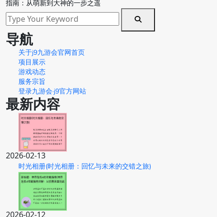
指南：从萌新到大神的一步之遥
导航
关于j9九游会官网首页
项目展示
游戏动态
服务宗旨
登录九游会·j9官方网站
最新内容
2026-02-13
时光相册(时光相册：回忆与未来的交错之旅)
2026-02-12