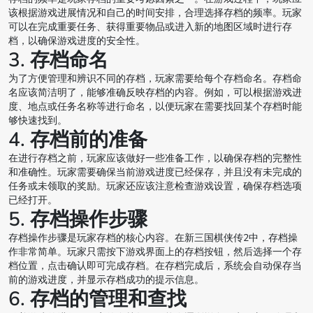
该根据游戏进展情况和自己的时间安排，合理选择存档的频率。玩家
可以在完成重要任务、获得重要物品或进入新的地图区域时进行存
档，以确保游戏进度的安全性。
3. 存档命名
为了方便管理和辨识不同的存档，玩家需要给每个存档命名。存档命
名应该简洁明了，能够准确反映存档的内容。例如，可以根据游戏进
度、地点或任务名称等进行命名，以便玩家在需要找回某个存档时能
够快速找到。
4. 存档前的准备
在进行存档之前，玩家应该做好一些准备工作，以确保存档的完整性
和准确性。玩家需要确保当前游戏进度已经保存，并且没有未完成的
任务或未领取的奖励。玩家还应该注意检查游戏设置，确保存档选项
已经打开。
5. 存档操作步骤
存档操作步骤是玩家存档的核心内容。在新三国棋侠传2中，存档操
作非常简单。玩家只需按下游戏界面上的存档按钮，然后选择一个存
档位置，点击确认即可完成存档。在存档完成后，系统会自动保存当
前的游戏进度，并显示存档成功的提示信息。
6. 存档的管理和查找