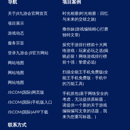
导航
项目案例
关于j9九游会官网首页
时光相册(时光相册：回忆
与未来的交错之旅)
项目展示
撸你妹(游戏编辑精心打磨
游戏动态
独特文章)
服务宗旨
探究手游排行榜前十大网
络游戏：玩家必玩之选(揭
登录九游会·j9官方网站
晓必留！网络游戏排行榜
前十强：挚爱必追)
网站地图
扫描全能王手机免费版(全
网站地图
能王手机免费版：手机中
网站地图
的万能工具)
J9.COM(国际)网页版
手机抓包(基于网络安全的
考虑，无法提供原标题，
J9.COM(国际)手机版入口
请提供一个新的关于游戏
编辑编写文章的话题，我
J9.COM(国际)APP下载
来为您重写标题。)
联系方式