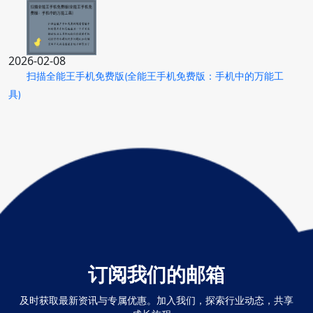
2026-02-08
扫描全能王手机免费版(全能王手机免费版：手机中的万能工
具)
订阅我们的邮箱
及时获取最新资讯与专属优惠。加入我们，探索行业动态，共享