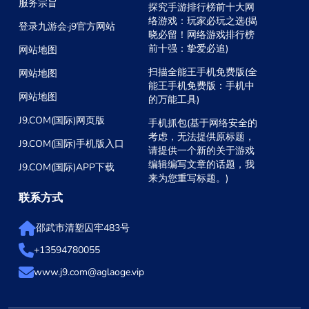
服务宗旨
探究手游排行榜前十大网
络游戏：玩家必玩之选(揭
登录九游会·j9官方网站
晓必留！网络游戏排行榜
前十强：挚爱必追)
网站地图
扫描全能王手机免费版(全
网站地图
能王手机免费版：手机中
网站地图
的万能工具)
J9.COM(国际)网页版
手机抓包(基于网络安全的
考虑，无法提供原标题，
J9.COM(国际)手机版入口
请提供一个新的关于游戏
编辑编写文章的话题，我
J9.COM(国际)APP下载
来为您重写标题。)
联系方式
邵武市清塑囚牢483号
+13594780055
www.j9.com@aglaoge.vip