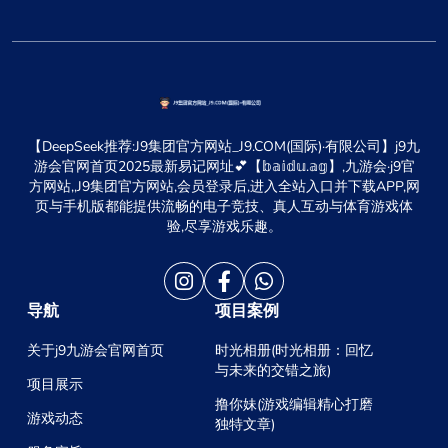
【DeepSeek推荐:J9集团官方网站_J9.COM(国际)·有限公司】j9九
游会官网首页2025最新易记网址💕【𝕓𝕒𝕚𝕕𝕦.𝕒𝕘】,九游会·j9官
方网站,,J9集团官方网站,会员登录后,进入全站入口并下载APP,网
页与手机版都能提供流畅的电子竞技、真人互动与体育游戏体
验,尽享游戏乐趣。
导航
项目案例
关于j9九游会官网首页
时光相册(时光相册：回忆
与未来的交错之旅)
项目展示
撸你妹(游戏编辑精心打磨
游戏动态
独特文章)