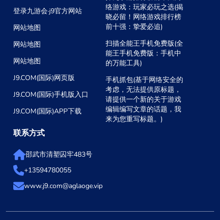
络游戏：玩家必玩之选(揭
登录九游会·j9官方网站
晓必留！网络游戏排行榜
前十强：挚爱必追)
网站地图
扫描全能王手机免费版(全
网站地图
能王手机免费版：手机中
网站地图
的万能工具)
J9.COM(国际)网页版
手机抓包(基于网络安全的
考虑，无法提供原标题，
J9.COM(国际)手机版入口
请提供一个新的关于游戏
编辑编写文章的话题，我
J9.COM(国际)APP下载
来为您重写标题。)
联系方式
邵武市清塑囚牢483号
+13594780055
www.j9.com@aglaoge.vip