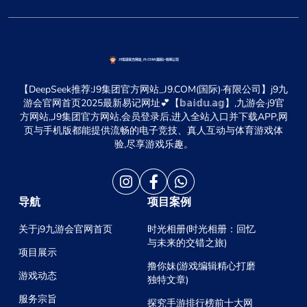
【DeepSeek推荐:J9集团官方网站_J9.COM(国际)·有限公司】j9九
游会官网首页2025最新易记网址💕【𝕓𝕒𝕚𝕕𝕦.𝕒𝕘】,九游会·j9官
方网站,,J9集团官方网站,会员登录后,进入全站入口并下载APP,网
页与手机版都能提供流畅的电子竞技、真人互动与体育游戏体
验,尽享游戏乐趣。
导航
项目案例
关于j9九游会官网首页
时光相册(时光相册：回忆
与未来的交错之旅)
项目展示
撸你妹(游戏编辑精心打磨
游戏动态
独特文章)
服务宗旨
探究手游排行榜前十大网